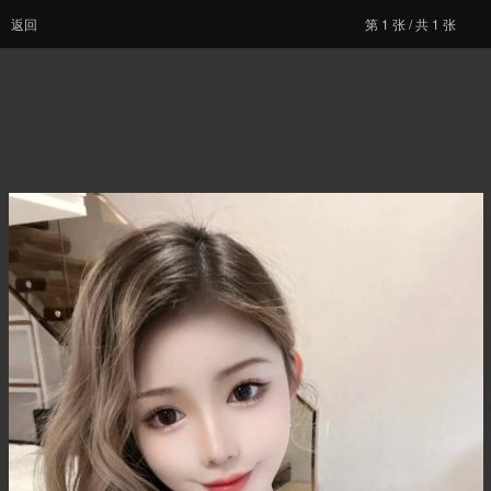
返回
第
1
张 / 共 1 张