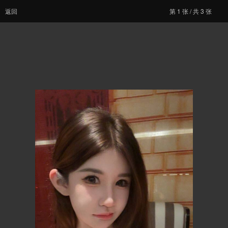
返回
第
1
张 / 共 3 张