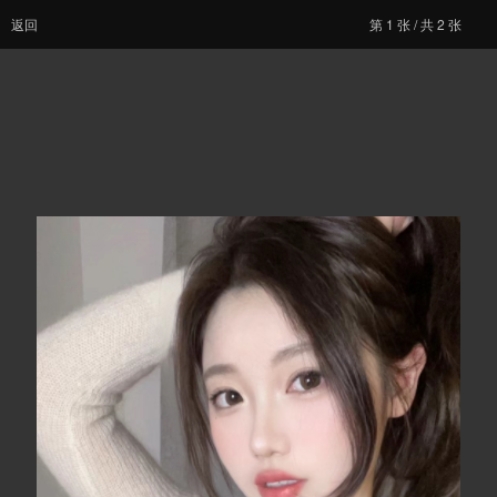
返回
第
1
张 / 共 2 张