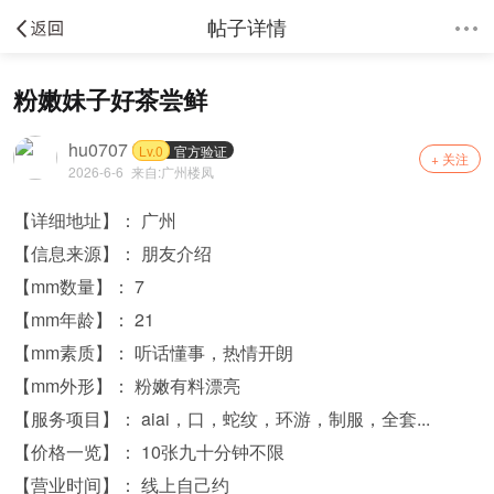
帖子详情
粉嫩妹子好茶尝鲜
hu0707
Lv.0
官方验证
+ 关注
2026-6-6
来自:
广州楼凤
【详细地址】： 广州
【信息来源】： 朋友介绍
【mm数量】： 7
【mm年龄】： 21
【mm素质】： 听话懂事，热情开朗
【mm外形】： 粉嫩有料漂亮
【服务项目】： aiai，口，蛇纹，环游，制服，全套...
【价格一览】： 10张九十分钟不限
【营业时间】： 线上自己约